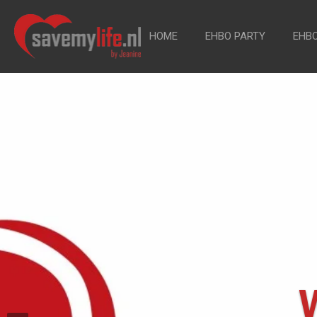
Ga
direct
HOME
EHBO PARTY
EHB
naar
de
hoofdinhoud