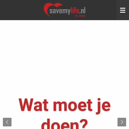
Ga
direct
naar
de
hoofdinhoud
Wat moet je
doen?