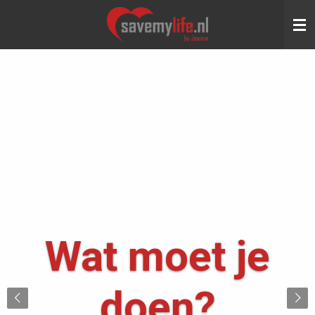
Ga
direct
naar
de
hoofdinhoud
Wat moet je
doen?